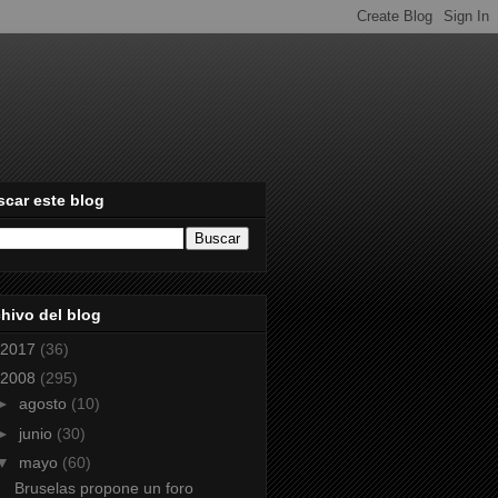
car este blog
hivo del blog
2017
(36)
2008
(295)
►
agosto
(10)
►
junio
(30)
▼
mayo
(60)
Bruselas propone un foro